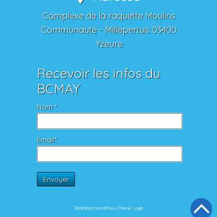
Complexe de la raquette Moulins
Communauté - Millepertuis 03400
Yzeure
Recevoir les infos du
BCMAY
Nom *
Email*
Envoyer
Badminton WordPress Theme
|
Login