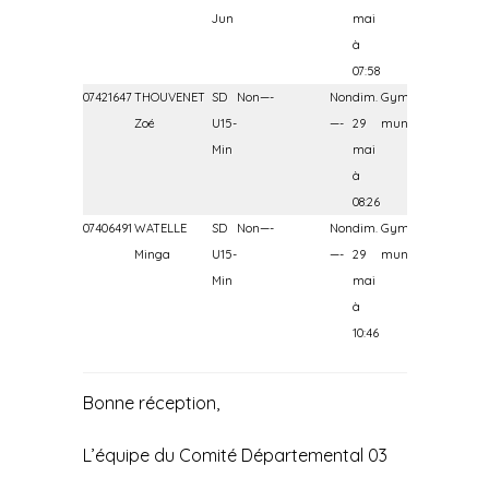
Jun
mai
à
07:58
07421647
THOUVENET
SD
Non—-
Non
dim.
Gymnase
Zoé
U15-
—-
29
municipal
Min
mai
à
08:26
07406491
WATELLE
SD
Non—-
Non
dim.
Gymnase
Minga
U15-
—-
29
municipal
Min
mai
à
10:46
Bonne réception,
L’équipe du Comité Départemental 03