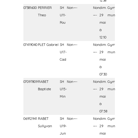
12:38
07381600
PERRIER
SH
Non—-
Non
dim.
Gymnase
Theo
U11-
—-
29
municipal
Pou
mai
à
12:10
07419040
PLET Gabriel
SH
Non—-
Non
dim.
Gymnase
U17-
—-
29
municipal
Cad
mai
à
07:30
07097809
RABET
SH
Non—-
Non
dim.
Gymnase
Baptiste
U15-
—-
29
municipal
Min
mai
à
07:58
06912941
RABET
SH
Non—-
Non
dim.
Gymnase
Sullyvan
U19-
—-
29
municipal
Jun
mai