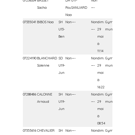
07236334
BASSET
DH U11-
Non
Sacha
PouSANLIARD
—-
Noa
07335041
BIBOS Noa
SH
Non—-
Non
dim.
Gymnase
U13-
—-
29
municipal
Ben
mai
à
11:14
07224190
BLANCHARD
SD
Non—-
Non
dim.
Gymnase
Solenne
U19-
—-
29
municipal
Jun
mai
à
16:22
07288486
CALONNE
SH
Non—-
Non
dim.
Gymnase
Arnaud
U19-
—-
29
municipal
Jun
mai
à
08:54
07353616
CHEVALIER
SH
Non—-
Non
dim.
Gymnase