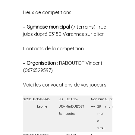
Lieux de compétitions
–
Gymnase municipal
(7 terrains) : rue
jules dupré 03150 Varennes sur allier
Contacts de la compétition
–
Organisation
: RABOUTOT Vincent
(0676529597)
Voici les convocations de vos joueurs
07285087
BARRAS
SD
DD U15-
Non
sam.
Gymnase
dim.
Gy
Leonie
U13-
MinDUBOST
—-
28
municipal
29
mun
Ben
Louise
mai
mai
à
à
10:30
11:14