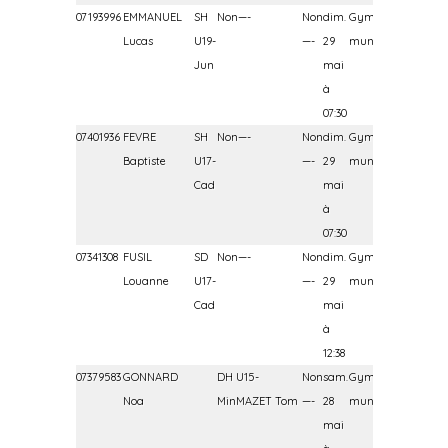
07193996
EMMANUEL
SH
Non—-
Non
dim.
Gymnase
Lucas
U19-
—-
29
municipal
Jun
mai
à
07:30
07401936
FEVRE
SH
Non—-
Non
dim.
Gymnase
Baptiste
U17-
—-
29
municipal
Cad
mai
à
07:30
07341308
FUSIL
SD
Non—-
Non
dim.
Gymnase
Louanne
U17-
—-
29
municipal
Cad
mai
à
12:38
07379583
GONNARD
DH U15-
Non
sam.
Gymnase
Noa
MinMAZET Tom
—-
28
municipal
mai