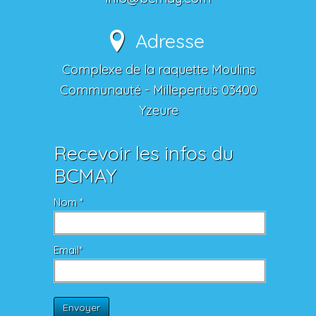
Adresse
Complexe de la raquette Moulins
Communauté - Millepertuis 03400
Yzeure
Recevoir les infos du
BCMAY
Nom *
Email*
Envoyer