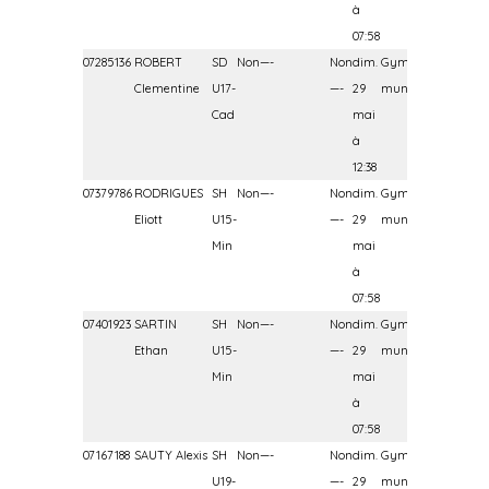
à
07:58
07285136
ROBERT
SD
Non—-
Non
dim.
Gymnase
Clementine
U17-
—-
29
municipal
Cad
mai
à
12:38
07379786
RODRIGUES
SH
Non—-
Non
dim.
Gymnase
Eliott
U15-
—-
29
municipal
Min
mai
à
07:58
07401923
SARTIN
SH
Non—-
Non
dim.
Gymnase
Ethan
U15-
—-
29
municipal
Min
mai
à
07:58
07167188
SAUTY Alexis
SH
Non—-
Non
dim.
Gymnase
U19-
—-
29
municipal