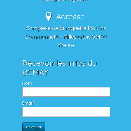
Adresse
Complexe de la raquette Moulins
Communauté - Millepertuis 03400
Yzeure
Recevoir les infos du
BCMAY
Nom *
Email*
Envoyer