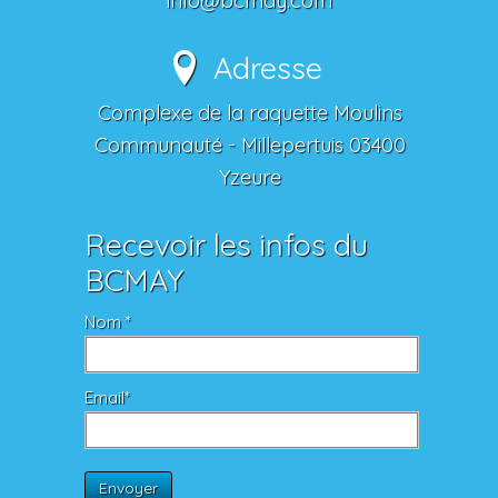
info@bcmay.com
Adresse
Complexe de la raquette Moulins
Communauté - Millepertuis 03400
Yzeure
Recevoir les infos du
BCMAY
Nom *
Email*
Envoyer