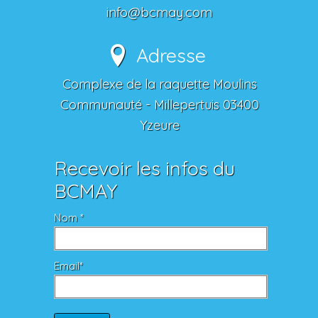
info@bcmay.com
Adresse
Complexe de la raquette Moulins
Communauté - Millepertuis 03400
Yzeure
Recevoir les infos du
BCMAY
Nom *
Email*