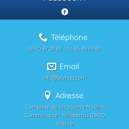
Téléphone
06 70 87 24 92 - 06 65 49 79 90
Email
info@bcmay.com
Adresse
Complexe de la raquette Moulins
Communauté - Millepertuis 03400
Yzeure