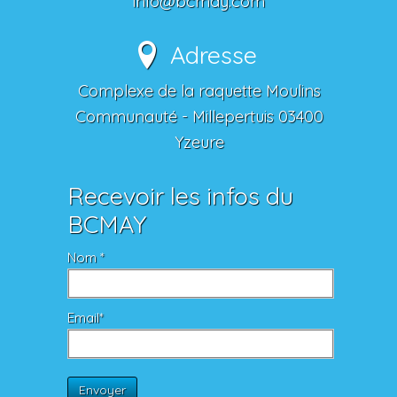
info@bcmay.com
Adresse
Complexe de la raquette Moulins
Communauté - Millepertuis 03400
Yzeure
Recevoir les infos du
BCMAY
Nom *
Email*
Envoyer