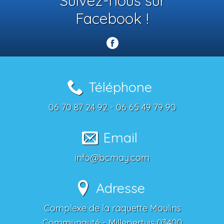
Suivez-nous sur
Facebook !
Téléphone
06 70 87 24 92 - 06 65 49 79 90
Email
info@bcmay.com
Adresse
Complexe de la raquette Moulins
Communauté - Millepertuis 03400