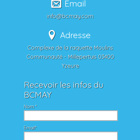
Email
info@bcmay.com
Adresse
Complexe de la raquette Moulins
Communauté - Millepertuis 03400
Yzeure
Recevoir les infos du
BCMAY
Nom *
Email*