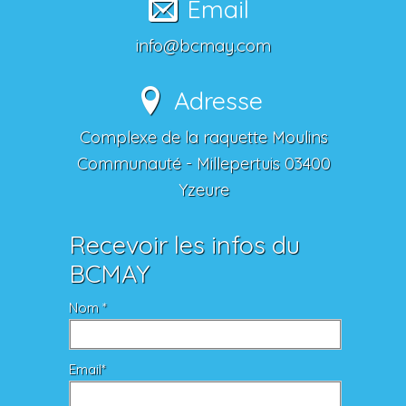
Email
info@bcmay.com
Adresse
Complexe de la raquette Moulins
Communauté - Millepertuis 03400
Yzeure
Recevoir les infos du
BCMAY
Nom *
Email*